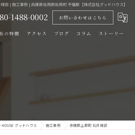
様邸 | 施工事例 | 兵庫県佐用郡佐用町 平福駅【株式会社グッドハウス】
80-1488-0002
お問い合わせはこちら
社の特徴
アクセス
ブログ
コラム
ストーリー
おしゃれ
木造
自然素材
平屋
断熱
HOUSE グッドハウス
施工事例
赤穂郡上郡町 石井様邸