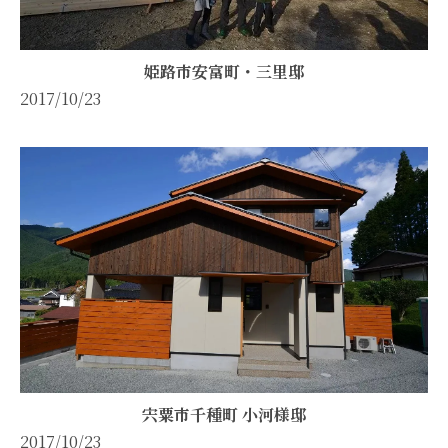
姫路市安富町・三里邸
2017/10/23
宍粟市千種町 小河様邸
2017/10/23