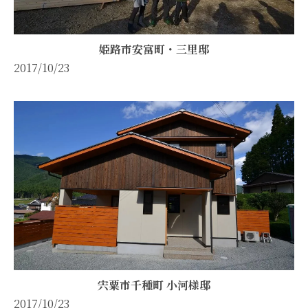
姫路市安富町・三里邸
2017/10/23
宍粟市千種町 小河様邸
2017/10/23