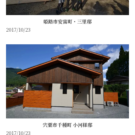
姫路市安富町・三里邸
2017/10/23
宍粟市千種町 小河様邸
2017/10/23