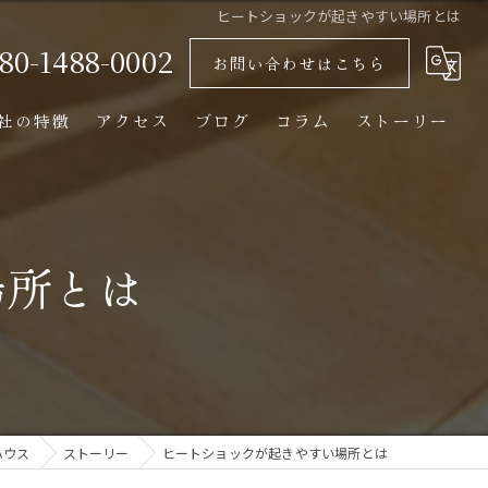
ヒートショックが起きやすい場所とは
80-1488-0002
お問い合わせはこちら
社の特徴
アクセス
ブログ
コラム
ストーリー
おしゃれ
木造
場所とは
自然素材
平屋
断熱
ハウス
ストーリー
ヒートショックが起きやすい場所とは