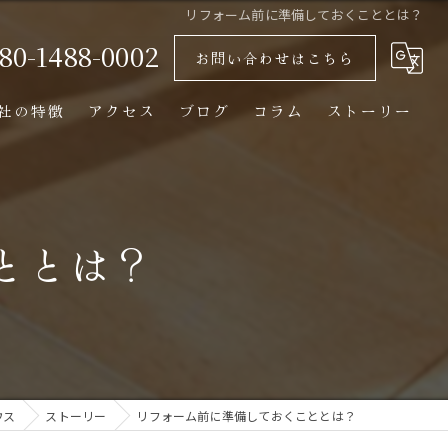
リフォーム前に準備しておくこととは？
80-1488-0002
お問い合わせはこちら
社の特徴
アクセス
ブログ
コラム
ストーリー
おしゃれ
木造
ととは？
自然素材
平屋
断熱
ウス
ストーリー
リフォーム前に準備しておくこととは？